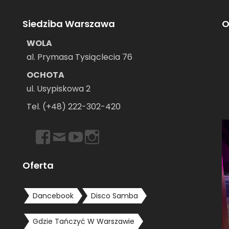
Siedziba Warszawa
O
WOLA
al. Prymasa Tysiąclecia 76
OCHOTA
ul. Usypiskowa 2
–
Tel. (+48) 222-302-420
https://www.facebook.com/dancebookwarszawa
Email
https://www.youtube.com/user/dancebookpl
https://www.instagram.com/dancebook
Oferta
Dancebook
Disco Samba
Gdzie Tańczyć W Warszawie