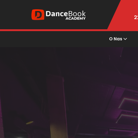
2
O Nas