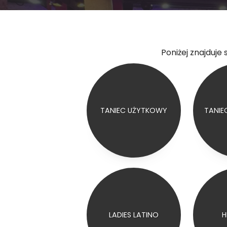
Poniżej znajduje 
TANIEC UŻYTKOWY
TANIE
LADIES LATINO
H