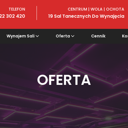
TELEFON
CENTRUM | WOLA | OCHOTA
22 302 420
19 Sal Tanecznych Do Wynajęcia
Wynajem Sali
Oferta
Cennik
Ko
OFERTA