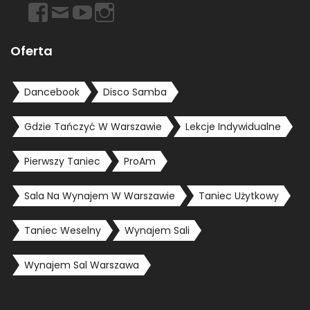
https://www.facebook.com/dancebookwarszawa
Email
https://www.youtube.com/user/dancebookpl
https://www.instagram.com/dancebookwars
Oferta
Dancebook
Disco Samba
Gdzie Tańczyć W Warszawie
Lekcje Indywidualne
Pierwszy Taniec
ProAm
Sala Na Wynajem W Warszawie
Taniec Użytkowy
Taniec Weselny
Wynajem Sali
Wynajem Sal Warszawa