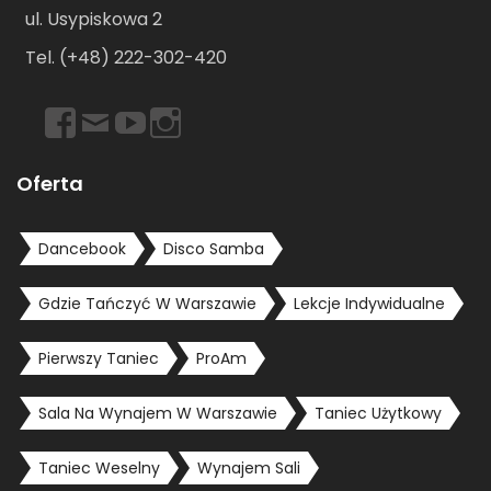
ul. Usypiskowa 2
Tel. (+48) 222-302-420
https://www.facebook.com/dancebookwarszawa
Email
https://www.youtube.com/user/dancebookpl
https://www.instagram.com/dancebookwars
Oferta
Dancebook
Disco Samba
Gdzie Tańczyć W Warszawie
Lekcje Indywidualne
Pierwszy Taniec
ProAm
Sala Na Wynajem W Warszawie
Taniec Użytkowy
Taniec Weselny
Wynajem Sali