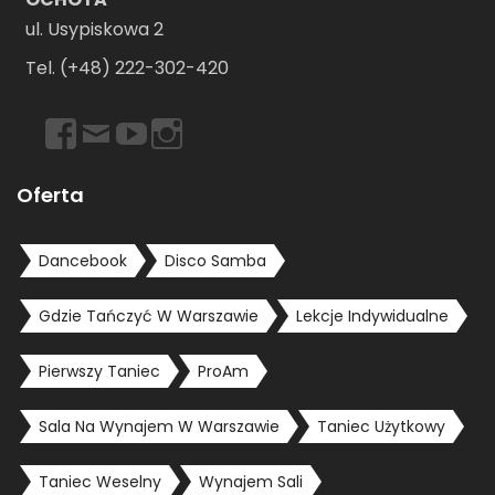
ul. Usypiskowa 2
Tel. (+48) 222-302-420
https://www.facebook.com/dancebookwarszawa
Email
https://www.youtube.com/user/dancebookpl
https://www.instagram.com/dancebookwars
Oferta
Dancebook
Disco Samba
Gdzie Tańczyć W Warszawie
Lekcje Indywidualne
Pierwszy Taniec
ProAm
Sala Na Wynajem W Warszawie
Taniec Użytkowy
Taniec Weselny
Wynajem Sali