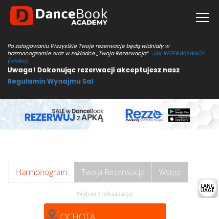
Po zalogowaniu Wszystkie Twoje rezerwacje będą widniały w
harmonogramie oraz w zakładce „Twoja Rezerwacja”.
JAK REZERWOWAĆ?
(wideo)
Uwaga! Dokonując rezerwacji akceptujesz nasz
Regulamin Wynajmu Sal