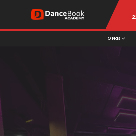
2
O Nas