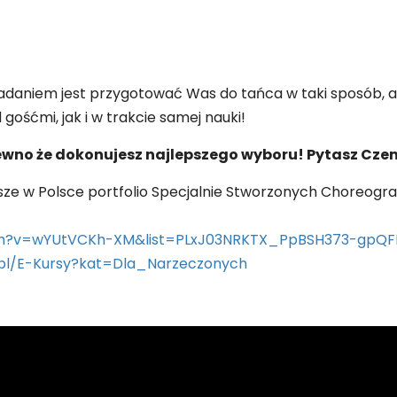
zadaniem jest przygotować Was do tańca w taki sposób, 
gośćmi, jak i w trakcie samej nauki!
pewno że dokonujesz najlepszego wyboru! Pytasz Cz
ze w Polsce portfolio Specjalnie Stworzonych Choreogra
ch?v=wYUtVCKh-XM&list=PLxJ03NRKTX_PpBSH373-gpQF
.pl/E-Kursy?kat=Dla_Narzeczonych