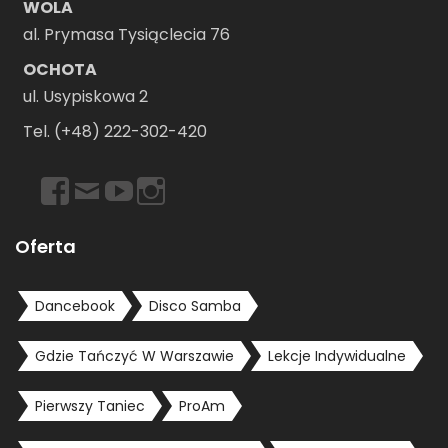
WOLA
al. Prymasa Tysiąclecia 76
OCHOTA
ul. Usypiskowa 2
Tel. (+48) 222-302-420
https://www.facebook.com/dancebookwarszawa
Email
https://www.youtube.com/user/dancebookpl
https://www.instagram.com/dancebookwars
Oferta
Dancebook
Disco Samba
Gdzie Tańczyć W Warszawie
Lekcje Indywidualne
Pierwszy Taniec
ProAm