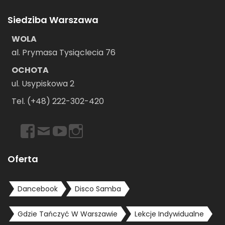
Siedziba Warszawa
WOLA
al. Prymasa Tysiąclecia 76
OCHOTA
ul. Usypiskowa 2
Tel. (+48) 222-302-420
https://www.facebook.com/dancebookwarszawa
Email
https://www.youtube.com/user/dancebookpl
https://www.instagram.com/dancebookwars
Oferta
Dancebook
Disco Samba
Gdzie Tańczyć W Warszawie
Lekcje Indywidualne