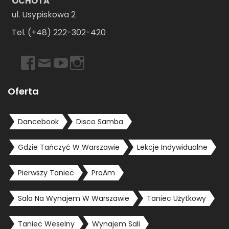
OCHOTA
ul. Usypiskowa 2
Tel. (+48) 222-302-420
https://www.facebook.com/dancebookwarszawa
Email
https://www.youtube.com/user/dancebookpl
https://www.instagram.com/dancebookwars
Oferta
Dancebook
Disco Samba
Gdzie Tańczyć W Warszawie
Lekcje Indywidualne
Pierwszy Taniec
ProAm
Sala Na Wynajem W Warszawie
Taniec Użytkowy
Taniec Weselny
Wynajem Sali