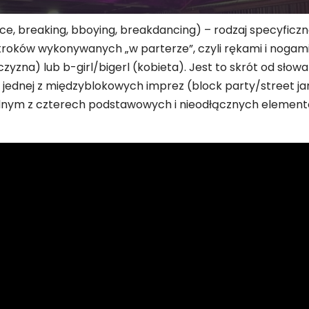
ce, breaking, bboying, breakdancing) – rodzaj specyficzn
oków wykonywanych „w parterze”, czyli rękami i nogami 
yzna) lub b-girl/bigerl (kobieta). Jest to skrót od sło
 jednej z międzyblokowych imprez (block party/street jam
 jednym z czterech podstawowych i nieodłącznych element