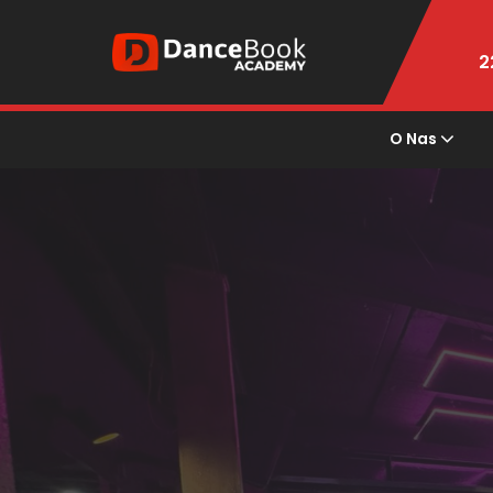
2
O Nas