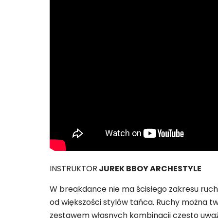
INSTRUKTOR
JUREK BBOY ARCHESTYLE
W breakdance nie ma ścisłego zakresu ruc
od większości stylów tańca. Ruchy można tw
zestawem własnych kombinacji często uważani