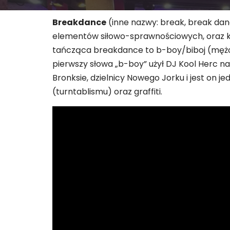
Breakdance
(inne nazwy: break, break dan
elementów siłowo-sprawnościowych, oraz kr
tańcząca breakdance to b-boy/biboj (mężcz
pierwszy słowa „b-boy” użył DJ Kool Herc na
Bronksie, dzielnicy Nowego Jorku i jest on
(turntablismu) oraz graffiti.