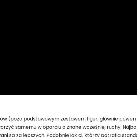
hów (poza podstawowym zestawem figur, głównie powerm
orzyć samemu w oparciu o znane wcześniej ruchy. Najbar
 są za lepszych. Podobnie jak ci, którzy potrafią standa