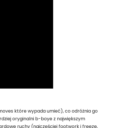
oves które wypada umieć), co odróżnia go
dziej oryginalni b-boye z największym
rdowe ruchy (najczęściej footwork i freeze,