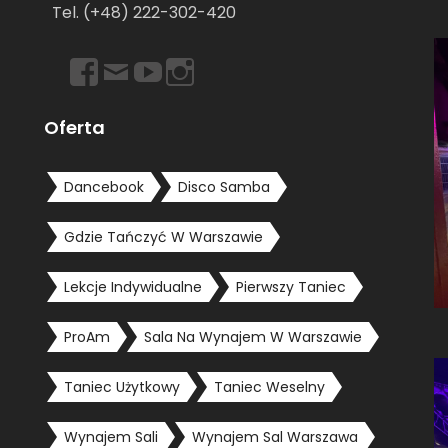
–
Tel. (+48) 222-302-420
https://www.facebook.com/dancebookwarszawa
Email
https://www.youtube.com/user/dancebookpl
https://www.instagram.com/dancebook
Oferta
Dancebook
Disco Samba
Gdzie Tańczyć W Warszawie
Lekcje Indywidualne
Pierwszy Taniec
ProAm
Sala Na Wynajem W Warszawie
Taniec Użytkowy
Taniec Weselny
Wynajem Sali
Wynajem Sal Warszawa