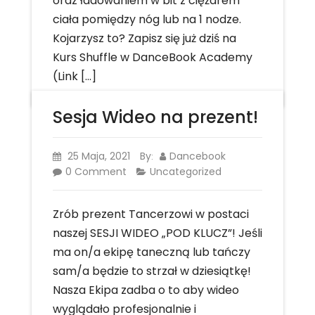
oraz ładowaniem w bit z ciężarem
ciała pomiędzy nóg lub na 1 nodze.
Kojarzysz to? Zapisz się już dziś na
Kurs Shuffle w DanceBook Academy
(Link […]
Sesja Wideo na prezent!
25 Maja, 2021
By
Dancebook
:
0 Comment
Uncategorized
Zrób prezent Tancerzowi w postaci
naszej SESJI WIDEO „POD KLUCZ”! Jeśli
ma on/a ekipę taneczną lub tańczy
sam/a będzie to strzał w dziesiątkę!
Nasza Ekipa zadba o to aby wideo
wyglądało profesjonalnie i