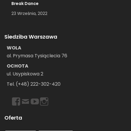
Break Dance
23 Września, 2022
Siedziba Warszawa
WOLA
al. Prymasa Tysiąclecia 76
OCHOTA
ul. Usypiskowa 2
Tel. (+48) 222-302-420
https://www.facebook.com/dancebookwarszawa
Email
https://www.youtube.com/user/dancebookpl
https://www.instagram.com/dancebookwars
Oferta