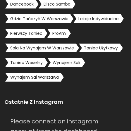
Dancebook
Disco Samba
Gdzie Tańczyć W Warszawie
Lekcje Indywidualne
Pierwszy Taniec
ProAm
Sala Na Wynajem W Warszawie
Taniec Użytkowy
Taniec Weselny
Wynajem Sali
Wynajem Sal Warszawa
Ostatnie Z Instagram
Please connect an instagram