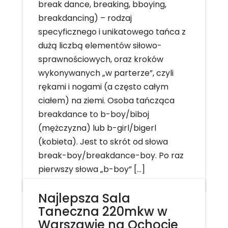
break dance, breaking, bboying,
breakdancing) – rodzaj
specyficznego i unikatowego tańca z
dużą liczbą elementów siłowo-
sprawnościowych, oraz kroków
wykonywanych „w parterze”, czyli
rękami i nogami (a często całym
ciałem) na ziemi. Osoba tańcząca
breakdance to b-boy/biboj
(mężczyzna) lub b-girl/bigerl
(kobieta). Jest to skrót od słowa
break-boy/breakdance-boy. Po raz
pierwszy słowa „b-boy” […]
Najlepsza Sala
Taneczna 220mkw w
Warszawie na Ochocie