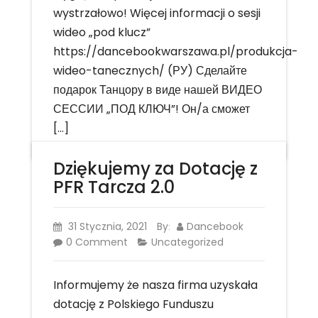
wystrzałowo! Więcej informacji o sesji
wideo „pod klucz”
https://dancebookwarszawa.pl/produkcja-
wideo-tanecznych/ (РУ) Сделайте
подарок Танцору в виде нашей ВИДЕО
СЕССИИ „ПОД КЛЮЧ”! Он/а сможет
[…]
Dziękujemy za Dotację z
PFR Tarcza 2.0
31 Stycznia, 2021
By
Dancebook
:
0 Comment
Uncategorized
Informujemy że nasza firma uzyskała
dotację z Polskiego Funduszu