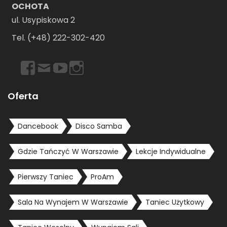
OCHOTA
ul. Usypiskowa 2
Tel. (+48) 222-302-420
https://www.facebook.com/dancebookwarszawa
Email
https://www.youtube.com/user/dancebookpl
https://www.instagram.com/dancebookwars
Oferta
Dancebook
Disco Samba
Gdzie Tańczyć W Warszawie
Lekcje Indywidualne
Pierwszy Taniec
ProAm
Sala Na Wynajem W Warszawie
Taniec Użytkowy