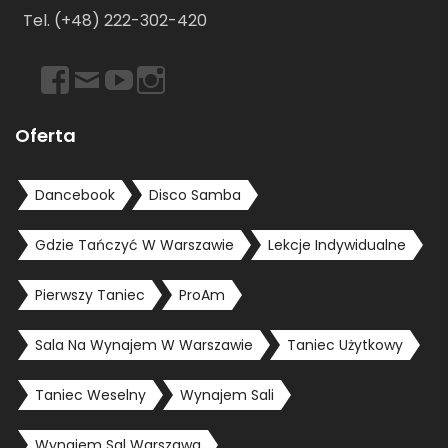
Tel. (+48) 222-302-420
https://www.facebook.com/dancebookwarszawa
Email
https://www.youtube.com/user/dancebookpl
https://www.instagram.com/dancebookwars
Oferta
Dancebook
Disco Samba
Gdzie Tańczyć W Warszawie
Lekcje Indywidualne
Pierwszy Taniec
ProAm
Sala Na Wynajem W Warszawie
Taniec Użytkowy
Taniec Weselny
Wynajem Sali
Wynajem Sal Warszawa