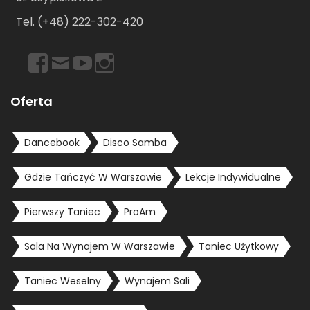
Tel. (+48) 222-302-420
https://www.facebook.com/dancebookwarszawa
Email
https://www.youtube.com/user/dancebookpl
https://www.instagram.com/dancebookwars
Oferta
Dancebook
Disco Samba
Gdzie Tańczyć W Warszawie
Lekcje Indywidualne
Pierwszy Taniec
ProAm
Sala Na Wynajem W Warszawie
Taniec Użytkowy
Taniec Weselny
Wynajem Sali