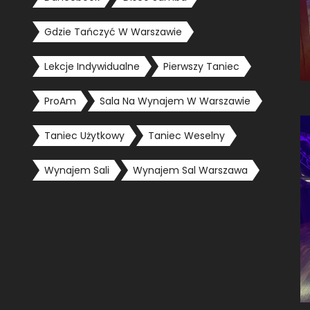
Gdzie Tańczyć W Warszawie
Lekcje Indywidualne
Pierwszy Taniec
ProAm
Sala Na Wynajem W Warszawie
Taniec Użytkowy
Taniec Weselny
Wynajem Sali
Wynajem Sal Warszawa