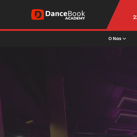
2
O Nas