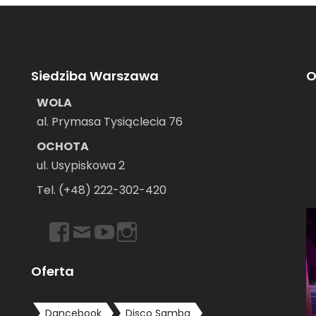
Siedziba Warszawa
O
WOLA
al. Prymasa Tysiąclecia 76
OCHOTA
ul. Usypiskowa 2
–
Tel. (+48) 222-302-420
https://www.facebook.com/dancebookwarszawa
Email
https://www.youtube.com/user/dancebookpl
https://www.instagram.com/dancebook
Oferta
Dancebook
Disco Samba