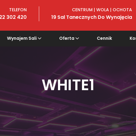
TELEFON
CENTRUM | WOLA | OCHOTA
22 302 420
19 Sal Tanecznych Do Wynajęcia
Wynajem Sali
Oferta
Cennik
Ko
WHITE1