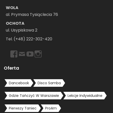
WOLA
al. Prymasa Tysiąclecia 76
OCHOTA
ul. Usypiskowa 2
Tel. (+48) 222-302-420
https://www.facebook.com/dancebookwarszawa
Email
https://www.youtube.com/user/dancebookpl
https://www.instagram.com/dancebookwars
Oferta
Dancebook
Disco Samba
Gdzie Tańczyć W Warszawie
Lekcje Indywidualne
Pierwszy Taniec
ProAm