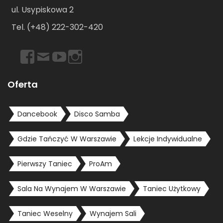
ul. Usypiskowa 2
Tel. (+48) 222-302-420
https://www.facebook.com/dancebookwarszawa
Email
https://www.youtube.com/user/dancebookpl
https://www.instagram.com/dancebookwars
Oferta
Dancebook
Disco Samba
Gdzie Tańczyć W Warszawie
Lekcje Indywidualne
Pierwszy Taniec
ProAm
Sala Na Wynajem W Warszawie
Taniec Użytkowy
Taniec Weselny
Wynajem Sali