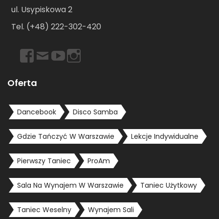
ul. Usypiskowa 2
Tel. (+48) 222-302-420
https://www.facebook.com/dancebookwarszawa
Email
https://www.youtube.com/user/dancebookpl
https://www.instagram.com/dancebookwars
Oferta
Dancebook
Disco Samba
Gdzie Tańczyć W Warszawie
Lekcje Indywidualne
Pierwszy Taniec
ProAm
Sala Na Wynajem W Warszawie
Taniec Użytkowy
Taniec Weselny
Wynajem Sali