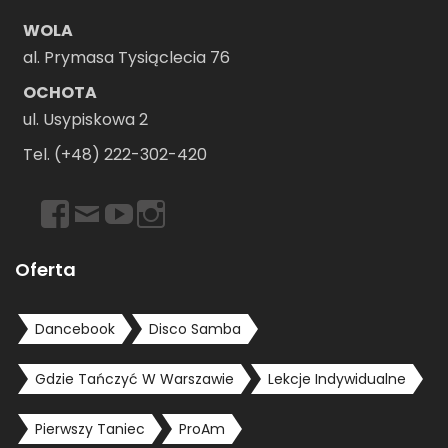
WOLA
al. Prymasa Tysiąclecia 76
OCHOTA
ul. Usypiskowa 2
Tel. (+48) 222-302-420
https://www.facebook.com/dancebookwarszawa
Email
https://www.youtube.com/user/dancebookpl
https://www.instagram.com/dancebookwars
Oferta
Dancebook
Disco Samba
Gdzie Tańczyć W Warszawie
Lekcje Indywidualne
Pierwszy Taniec
ProAm