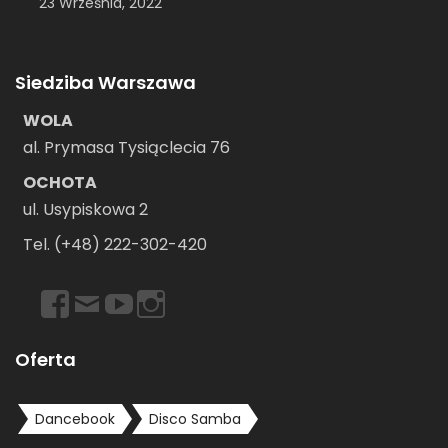
23 Września, 2022
Siedziba Warszawa
WOLA
al. Prymasa Tysiąclecia 76
OCHOTA
ul. Usypiskowa 2
Tel. (+48) 222-302-420
https://www.facebook.com/dancebookwarszawa
Email
https://www.youtube.com/user/dancebookpl
https://www.instagram.com/dancebookwars
Oferta
Dancebook
Disco Samba