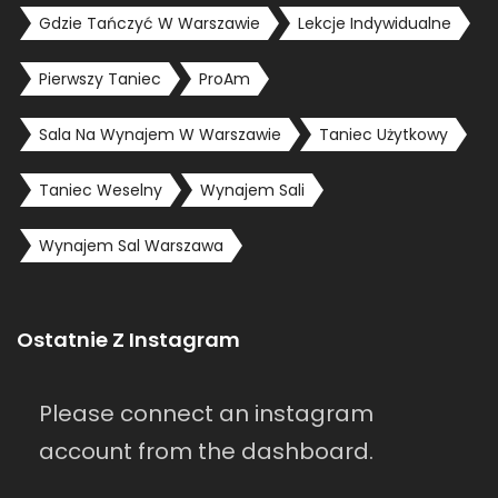
Gdzie Tańczyć W Warszawie
Lekcje Indywidualne
Pierwszy Taniec
ProAm
Sala Na Wynajem W Warszawie
Taniec Użytkowy
Taniec Weselny
Wynajem Sali
Wynajem Sal Warszawa
Ostatnie Z Instagram
Please connect an instagram
account from the dashboard.