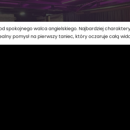
 od spokojnego walca angielskiego. Najbardziej charakter
idealny pomysł na pierwszy taniec, który oczaruje całą wid