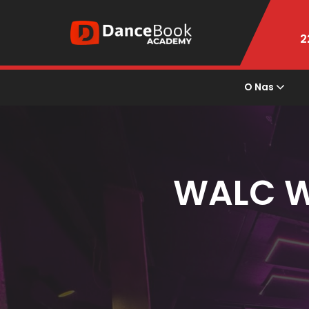
2
O Nas
WALC W