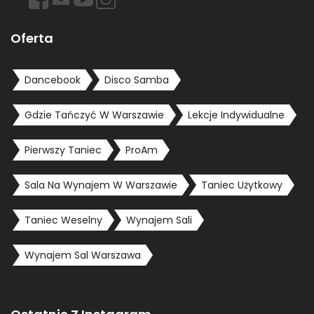
Oferta
Dancebook
Disco Samba
Gdzie Tańczyć W Warszawie
Lekcje Indywidualne
Pierwszy Taniec
ProAm
Sala Na Wynajem W Warszawie
Taniec Użytkowy
Taniec Weselny
Wynajem Sali
Wynajem Sal Warszawa