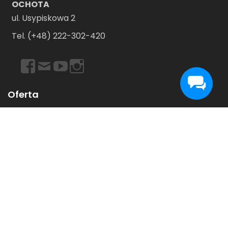
OCHOTA
ul. Usypiskowa 2
Tel. (+48) 222-302-420
https://www.facebook.com/dancebookwarszawa
Email
https://www.youtube.com/user/dancebookpl
https://www.instagram.com/dancebookwars
Oferta
Dancebook
Disco Samba
Gdzie Tańczyć W Warszawie
Lekcje Indywidualne
Pierwszy Taniec
ProAm
Sala Na Wynajem W Warszawie
Taniec Użytkowy
Taniec Weselny
Wynajem Sali