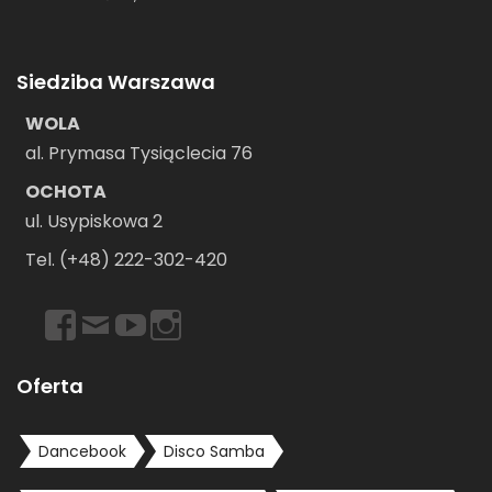
Siedziba Warszawa
WOLA
al. Prymasa Tysiąclecia 76
OCHOTA
ul. Usypiskowa 2
Tel. (+48) 222-302-420
https://www.facebook.com/dancebookwarszawa
Email
https://www.youtube.com/user/dancebookpl
https://www.instagram.com/dancebookwars
Oferta
Dancebook
Disco Samba