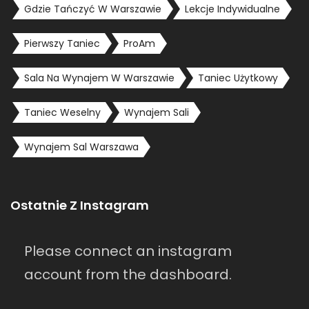
Gdzie Tańczyć W Warszawie
Lekcje Indywidualne
Pierwszy Taniec
ProAm
Sala Na Wynajem W Warszawie
Taniec Użytkowy
Taniec Weselny
Wynajem Sali
Wynajem Sal Warszawa
Ostatnie Z Instagram
Please connect an instagram
account from the dashboard.