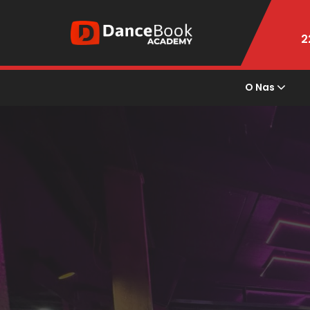
2
O Nas