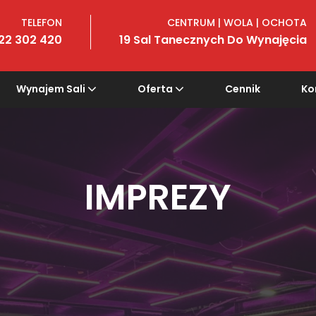
TELEFON
CENTRUM | WOLA | OCHOTA
22 302 420
19 Sal Tanecznych Do Wynajęcia
Wynajem Sali
Oferta
Cennik
Ko
IMPREZY