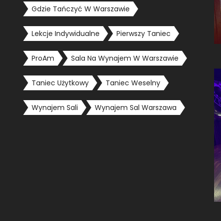
Gdzie Tańczyć W Warszawie
Lekcje Indywidualne
Pierwszy Taniec
ProAm
Sala Na Wynajem W Warszawie
Taniec Użytkowy
Taniec Weselny
Wynajem Sali
Wynajem Sal Warszawa