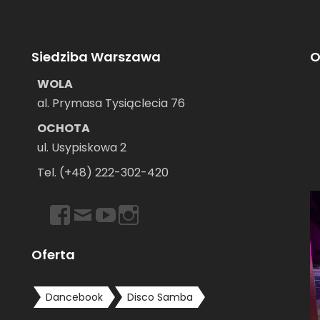
Siedziba Warszawa
O
WOLA
al. Prymasa Tysiąclecia 76
OCHOTA
ul. Usypiskowa 2
–
Tel. (+48) 222-302-420
https://www.facebook.com/dancebookwarszawa
Email
https://www.youtube.com/user/dancebookpl
https://www.instagram.com/dancebook
Oferta
Dancebook
Disco Samba