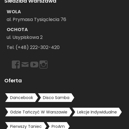
Siedziba Warszawa
WOLA
al. Prymasa Tysiąclecia 76
OCHOTA
ul. Usypiskowa 2
Tel. (+48) 222-302-420
https://www.facebook.com/dancebookwarszawa
Email
https://www.youtube.com/user/dancebookpl
https://www.instagram.com/dancebookwars
Oferta
Dancebook
Disco Samba
Gdzie Tańczyć W Warszawie
Lekcje Indywidualne
Pierwszy Taniec
ProAm