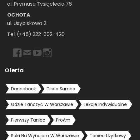
al. Prymasa Tysiąclecia 76
OCHOTA
ul. Usypiskowa 2
Tel. (+48) 222-302-420
https://www.facebook.com/dancebookwarszawa
Email
https://www.youtube.com/user/dancebookpl
https://www.instagram.com/dancebookwars
Oferta
Dancebook
Disco Samba
Gdzie Tańczyć W Warszawie
Lekcje Indywidualne
Pierwszy Taniec
ProAm
Sala Na Wynajem W Warszawie
Taniec Użytkowy