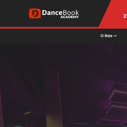
2
O Nas