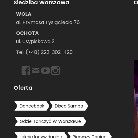
Siedziba Warszawa
O
WOLA
al. Prymasa Tysiąclecia 76
OCHOTA
ul. Usypiskowa 2
–
Tel. (+48) 222-302-420
https://www.facebook.com/dancebookwarszawa
Email
https://www.youtube.com/user/dancebookpl
https://www.instagram.com/dancebook
Oferta
Dancebook
Disco Samba
Gdzie Tańczyć W Warszawie
Lekcje Indywidualne
Pierwszy Taniec