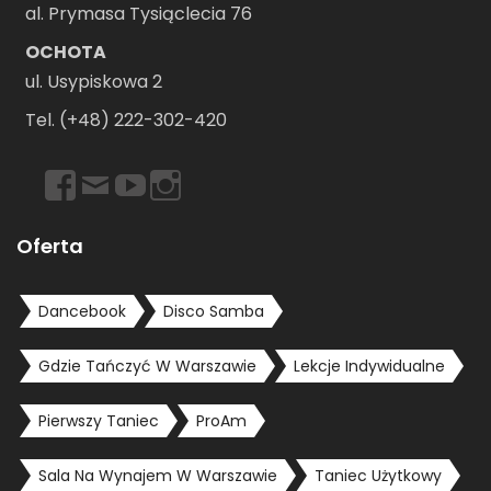
al. Prymasa Tysiąclecia 76
OCHOTA
ul. Usypiskowa 2
Tel. (+48) 222-302-420
https://www.facebook.com/dancebookwarszawa
Email
https://www.youtube.com/user/dancebookpl
https://www.instagram.com/dancebookwars
Oferta
Dancebook
Disco Samba
Gdzie Tańczyć W Warszawie
Lekcje Indywidualne
Pierwszy Taniec
ProAm
Sala Na Wynajem W Warszawie
Taniec Użytkowy