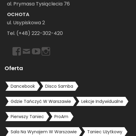
al. Prymasa Tysiąclecia 76
OCHOTA
ul. Usypiskowa 2
Tel. (+48) 222-302-420
https://www.facebook.com/dancebookwarszawa
Email
https://www.youtube.com/user/dancebookpl
https://www.instagram.com/dancebookwars
Oferta
Dancebook
Disco Samba
Gdzie Tańczyć W Warszawie
Lekcje Indywidualne
Pierwszy Taniec
ProAm
Sala Na Wynajem W Warszawie
Taniec Użytkowy