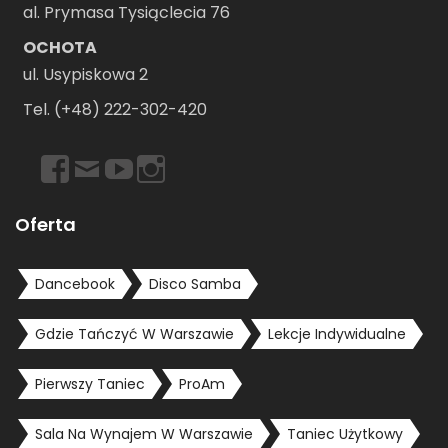
al. Prymasa Tysiąclecia 76
OCHOTA
ul. Usypiskowa 2
Tel. (+48) 222-302-420
https://www.facebook.com/dancebookwarszawa
Email
https://www.youtube.com/user/dancebookpl
https://www.instagram.com/dancebookwars
Oferta
Dancebook
Disco Samba
Gdzie Tańczyć W Warszawie
Lekcje Indywidualne
Pierwszy Taniec
ProAm
Sala Na Wynajem W Warszawie
Taniec Użytkowy