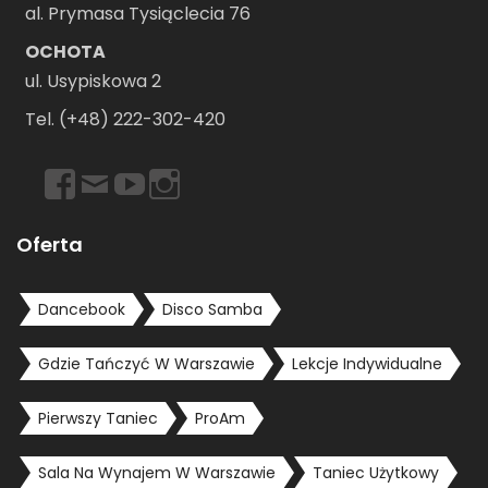
al. Prymasa Tysiąclecia 76
OCHOTA
ul. Usypiskowa 2
Tel. (+48) 222-302-420
https://www.facebook.com/dancebookwarszawa
Email
https://www.youtube.com/user/dancebookpl
https://www.instagram.com/dancebookwars
Oferta
Dancebook
Disco Samba
Gdzie Tańczyć W Warszawie
Lekcje Indywidualne
Pierwszy Taniec
ProAm
Sala Na Wynajem W Warszawie
Taniec Użytkowy