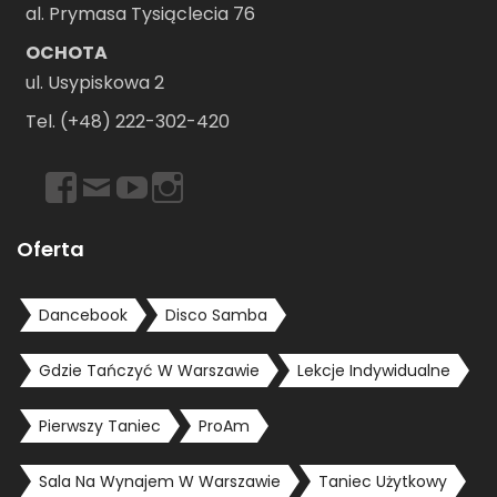
al. Prymasa Tysiąclecia 76
OCHOTA
ul. Usypiskowa 2
Tel. (+48) 222-302-420
https://www.facebook.com/dancebookwarszawa
Email
https://www.youtube.com/user/dancebookpl
https://www.instagram.com/dancebookwars
Oferta
Dancebook
Disco Samba
Gdzie Tańczyć W Warszawie
Lekcje Indywidualne
Pierwszy Taniec
ProAm
Sala Na Wynajem W Warszawie
Taniec Użytkowy