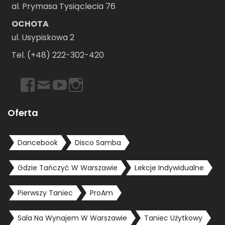
al. Prymasa Tysiąclecia 76
OCHOTA
ul. Usypiskowa 2
Tel. (+48) 222-302-420
https://www.facebook.com/dancebookwarszawa
Email
https://www.youtube.com/user/dancebookpl
https://www.instagram.com/dancebookwars
Oferta
Dancebook
Disco Samba
Gdzie Tańczyć W Warszawie
Lekcje Indywidualne
Pierwszy Taniec
ProAm
Sala Na Wynajem W Warszawie
Taniec Użytkowy