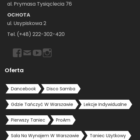
al. Prymasa Tysiąclecia 76
OCHOTA
ul. Usypiskowa 2
Tel. (+48) 222-302-420
https://www.facebook.com/dancebookwarszawa
Email
https://www.youtube.com/user/dancebookpl
https://www.instagram.com/dancebookwars
Oferta
Dancebook
Disco Samba
Gdzie Tańczyć W Warszawie
Lekcje Indywidualne
Pierwszy Taniec
ProAm
Sala Na Wynajem W Warszawie
Taniec Użytkowy