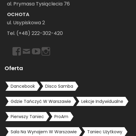
al. Prymasa Tysiąclecia 76
OCHOTA
ul. Usypiskowa 2
Tel. (+48) 222-302-420
https://www.facebook.com/dancebookwarszawa
Email
https://www.youtube.com/user/dancebookpl
https://www.instagram.com/dancebookwars
Oferta
Dancebook
Disco Samba
Gdzie Tańczyć W Warszawie
Lekcje Indywidualne
Pierwszy Taniec
ProAm
Sala Na Wynajem W Warszawie
Taniec Użytkowy