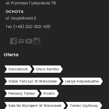
al. Prymasa Tysiąclecia 76
OCHOTA
ul. Usypiskowa 2
Tel. (+48) 222-302-420
https://www.facebook.com/dancebookwarszawa
Email
https://www.youtube.com/user/dancebookpl
https://www.instagram.com/dancebookwars
Oferta
Dancebook
Disco Samba
Gdzie Tańczyć W Warszawie
Lekcje Indywidualne
Pierwszy Taniec
ProAm
Sala Na Wynajem W Warszawie
Taniec Użytkowy