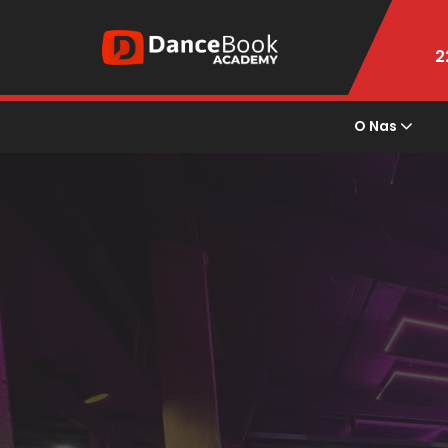
2
O Nas