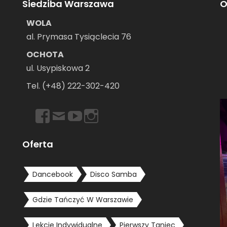
Siedziba Warszawa
O
WOLA
al. Prymasa Tysiąclecia 76
OCHOTA
ul. Usypiskowa 2
–
Tel. (+48) 222-302-420
https://www.facebook.com/dancebookwarszawa
Email
https://www.youtube.com/user/dancebookpl
https://www.instagram.com/dancebook
Oferta
Dancebook
Disco Samba
Gdzie Tańczyć W Warszawie
Lekcje Indywidualne
Pierwszy Taniec