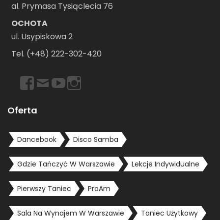
al. Prymasa Tysiąclecia 76
OCHOTA
ul. Usypiskowa 2
Tel. (+48) 222-302-420
https://www.facebook.com/dancebookwarszawa
Email
https://www.youtube.com/user/dancebookpl
https://www.instagram.com/dancebookwars
Oferta
Dancebook
Disco Samba
Gdzie Tańczyć W Warszawie
Lekcje Indywidualne
Pierwszy Taniec
ProAm
Sala Na Wynajem W Warszawie
Taniec Użytkowy