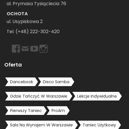
al. Prymasa Tysiąclecia 76
OCHOTA
ul. Usypiskowa 2
Tel. (+48) 222-302-420
https://www.facebook.com/dancebookwarszawa
Email
https://www.youtube.com/user/dancebookpl
https://www.instagram.com/dancebookwars
Oferta
Dancebook
Disco Samba
Gdzie Tańczyć W Warszawie
Lekcje Indywidualne
Pierwszy Taniec
ProAm
Sala Na Wynajem W Warszawie
Taniec Użytkowy