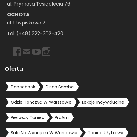
al. Prymasa Tysiąclecia 76
OCHOTA
ul. Usypiskowa 2
Tel. (+48) 222-302-420
https://www.facebook.com/dancebookwarszawa
Email
https://www.youtube.com/user/dancebookpl
https://www.instagram.com/dancebookwars
Oferta
Dancebook
Disco Samba
Gdzie Tańczyć W Warszawie
Lekcje Indywidualne
Pierwszy Taniec
ProAm
Sala Na Wynajem W Warszawie
Taniec Użytkowy