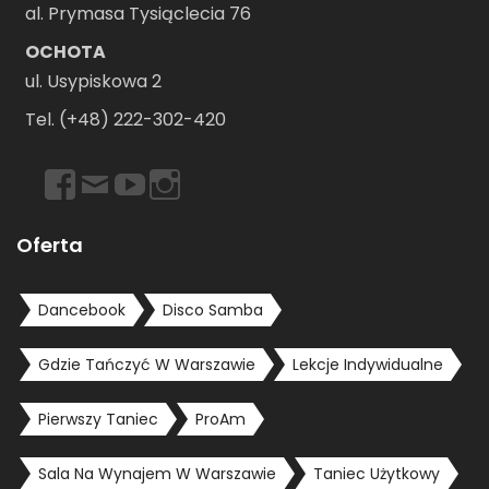
al. Prymasa Tysiąclecia 76
OCHOTA
ul. Usypiskowa 2
Tel. (+48) 222-302-420
https://www.facebook.com/dancebookwarszawa
Email
https://www.youtube.com/user/dancebookpl
https://www.instagram.com/dancebookwars
Oferta
Dancebook
Disco Samba
Gdzie Tańczyć W Warszawie
Lekcje Indywidualne
Pierwszy Taniec
ProAm
Sala Na Wynajem W Warszawie
Taniec Użytkowy