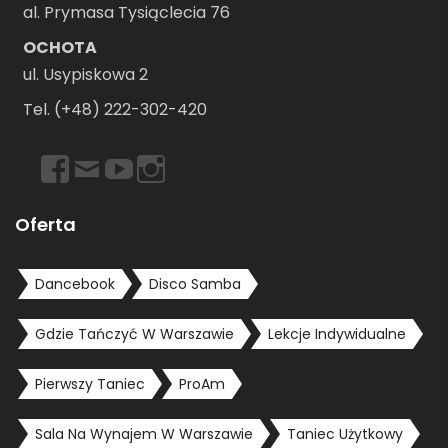
al. Prymasa Tysiąclecia 76
OCHOTA
ul. Usypiskowa 2
Tel. (+48) 222-302-420
https://www.facebook.com/dancebookwarszawa
Email
https://www.youtube.com/user/dancebookpl
https://www.instagram.com/dancebookwars
Oferta
Dancebook
Disco Samba
Gdzie Tańczyć W Warszawie
Lekcje Indywidualne
Pierwszy Taniec
ProAm
Sala Na Wynajem W Warszawie
Taniec Użytkowy