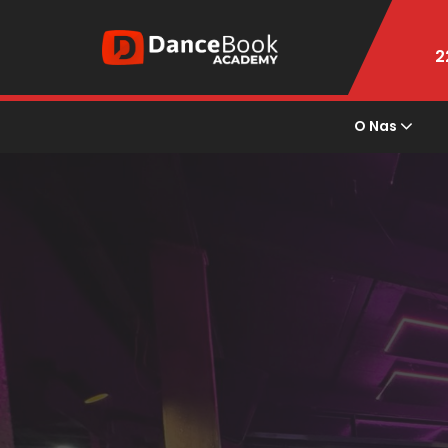
2
O Nas