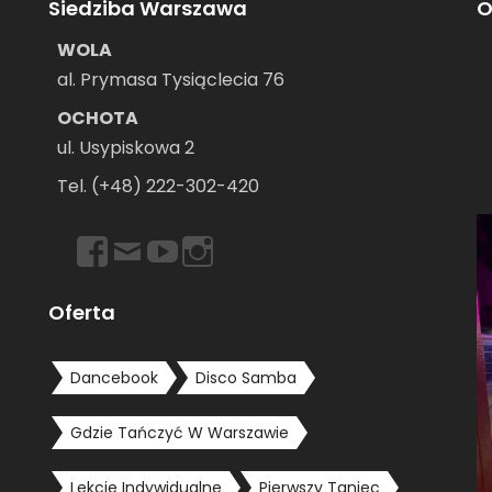
Siedziba Warszawa
O
WOLA
al. Prymasa Tysiąclecia 76
OCHOTA
ul. Usypiskowa 2
–
Tel. (+48) 222-302-420
https://www.facebook.com/dancebookwarszawa
Email
https://www.youtube.com/user/dancebookpl
https://www.instagram.com/dancebook
Oferta
Dancebook
Disco Samba
Gdzie Tańczyć W Warszawie
Lekcje Indywidualne
Pierwszy Taniec