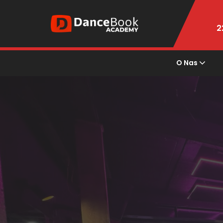
2
O Nas