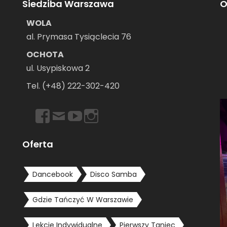
Siedziba Warszawa
O
WOLA
al. Prymasa Tysiąclecia 76
OCHOTA
ul. Usypiskowa 2
–
Tel. (+48) 222-302-420
https://www.facebook.com/dancebookwarszawa
Email
https://www.youtube.com/user/dancebookpl
https://www.instagram.com/dancebook
Oferta
Dancebook
Disco Samba
Gdzie Tańczyć W Warszawie
Lekcje Indywidualne
Pierwszy Taniec