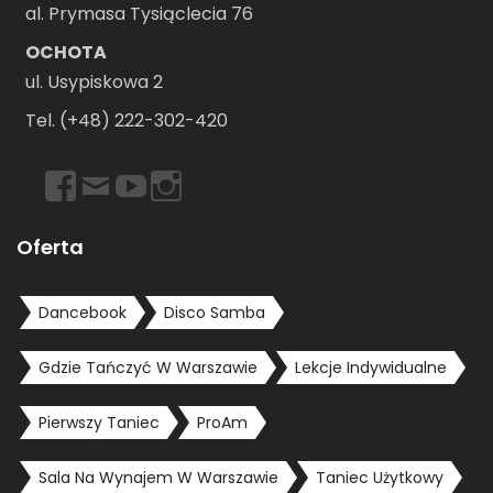
al. Prymasa Tysiąclecia 76
OCHOTA
ul. Usypiskowa 2
Tel. (+48) 222-302-420
https://www.facebook.com/dancebookwarszawa
Email
https://www.youtube.com/user/dancebookpl
https://www.instagram.com/dancebookwars
Oferta
Dancebook
Disco Samba
Gdzie Tańczyć W Warszawie
Lekcje Indywidualne
Pierwszy Taniec
ProAm
Sala Na Wynajem W Warszawie
Taniec Użytkowy