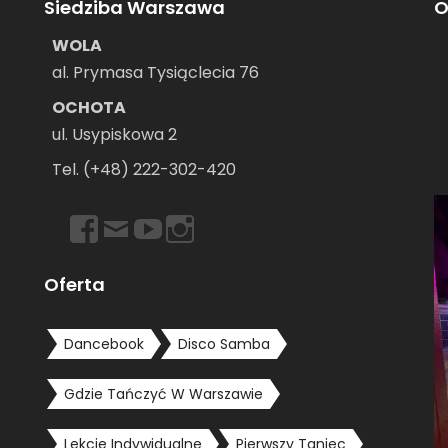
Siedziba Warszawa
O
WOLA
al. Prymasa Tysiąclecia 76
OCHOTA
ul. Usypiskowa 2
–
Tel. (+48) 222-302-420
https://www.facebook.com/dancebookwarszawa
Email
https://www.youtube.com/user/dancebookpl
https://www.instagram.com/dancebook
Oferta
Dancebook
Disco Samba
Gdzie Tańczyć W Warszawie
Lekcje Indywidualne
Pierwszy Taniec