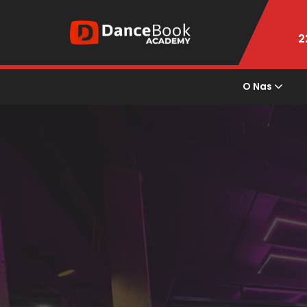
2
O Nas