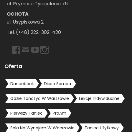
al. Prymasa Tysiąclecia 76
OCHOTA
ul. Usypiskowa 2
Tel. (+48) 222-302-420
https://www.facebook.com/dancebookwarszawa
Email
https://www.youtube.com/user/dancebookpl
https://www.instagram.com/dancebookwars
Oferta
Dancebook
Disco Samba
Gdzie Tańczyć W Warszawie
Lekcje Indywidualne
Pierwszy Taniec
ProAm
Sala Na Wynajem W Warszawie
Taniec Użytkowy